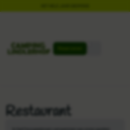
HET HELE JAAR GEOPEND
Reserveren
Restaurant
In het hoogseizoen verwennen we onze gasten