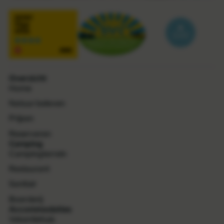
Overzicht
Home
Natuur beleven
Prijzen
Reserveren
Camping
Campingterrein
Restaurant
Sanitair
Boerderij
Accommodaties
Vakantiehuis