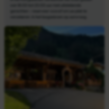
van 18:00 tot 20:00 uur met uitstekende
gerechten – reserveer vooraf om uw plek te
verzekeren. In het laagseizoen op aanvraag.